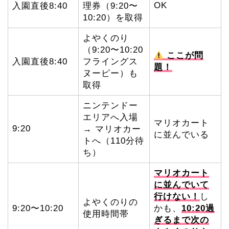
OK
入園直後8:40
理券（9:20〜
10:20）を取得
よやくのり
（9:20〜10:20
ここが問
入園直後8:40
フライングス
題！
ヌーピー）も
取得
ニンテンドー
エリアへ入場
マリオカート
9:20
→ マリオカー
に並んでいる
トへ（110分待
ち）
マリオカート
に並んでいて
行けない！
し
よやくのりの
9:20〜10:20
かも、
10:20過
使用時間帯
ぎるまで次の