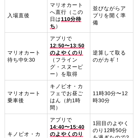
マリオカート
並びながらア
へ直行（この
入場直後
プリを開く準
日は
110分待
備
ち
）
アプリで
12:50〜13:50
マリオカート
のよやくのり
逆算して取る
待ち中9:30
（フライン
のがカギ！
グ・スヌーピ
ー）を取得
キノピオ・カ
マリオカート
フェでお昼ご
11時30分〜12
乗車後
はん（約1時
時30分
間）
アプリで
1回目のよやく
14:40〜15:40
のり12時50分
キノピオ・カ
のよやくのり
を過ぎたので2