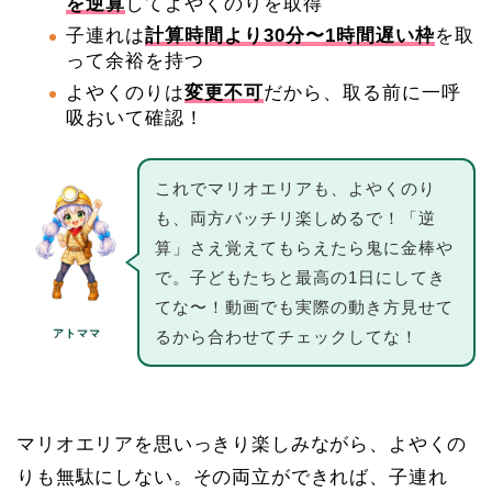
を逆算
してよやくのりを取得
子連れは
計算時間より30分〜1時間遅い枠
を取
って余裕を持つ
よやくのりは
変更不可
だから、取る前に一呼
吸おいて確認！
これでマリオエリアも、よやくのり
も、両方バッチリ楽しめるで！「逆
算」さえ覚えてもらえたら鬼に金棒や
で。子どもたちと最高の1日にしてき
てな〜！動画でも実際の動き方見せて
アトママ
るから合わせてチェックしてな！
マリオエリアを思いっきり楽しみながら、よやくの
りも無駄にしない。その両立ができれば、子連れ