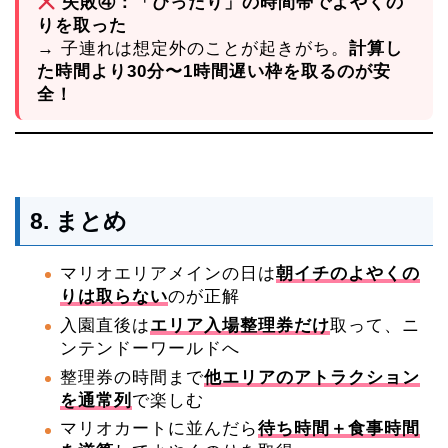
失敗④：「ぴったり」の時間帯でよやくの
りを取った
→ 子連れは想定外のことが起きがち。
計算し
た時間より30分〜1時間遅い枠を取るのが安
全！
8. まとめ
マリオエリアメインの日は
朝イチのよやくの
りは取らない
のが正解
入園直後は
エリア入場整理券だけ
取って、ニ
ンテンドーワールドへ
整理券の時間まで
他エリアのアトラクション
を通常列
で楽しむ
マリオカートに並んだら
待ち時間＋食事時間