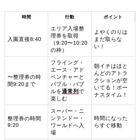
時間
行動
ポイント
エリア入場整
よやくのりは
理券を取得
入園直後8:40
まだ取らな
（9:20〜10:20
い！
の枠）
フライング・
朝イチはほと
エース・アド
んどのアトラ
〜整理券の時
ベンチャーと
クションが空
間9:20まで
バブル・バブ
いてる！ボー
ルを
通常列
で
ナスタイム！
楽しむ
スーパー・ニ
ンテンドー・
時間になった
整理券の時間
9:20
ワールドへ入
らすぐ移動
場