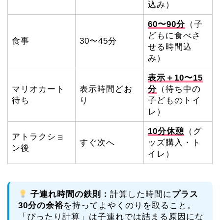
込み）
60〜90分
（子
どもに食べさ
食事
30〜45分
せる時間込
み）
表示＋10〜15
マリオカート
表示時間どお
分
（待ち中の
待ち
り
子どものトイ
レ）
10分休憩
（グ
アトラクショ
すぐ次へ
ッズ購入・ト
ン後
イレ）
子連れ時間の鉄則：
計算した時間に
プラス
30分の余裕
を持ってよやくのりを取ること。
「ぴったり計算」は子連れでは詰まる原因にな