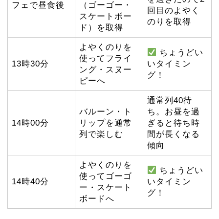
フェで昼食後
（ゴーゴー・
回目のよやく
スケートボー
のりを取得
ド）を取得
よやくのりを
ちょうどい
使ってフライ
13時30分
いタイミン
ング・スヌー
グ！
ピーへ
通常列40待
バルーン・ト
ち。お昼を過
14時00分
リップを通常
ぎると待ち時
列で楽しむ
間が長くなる
傾向
よやくのりを
ちょうどい
使ってゴーゴ
14時40分
いタイミン
ー・スケート
グ！
ボードへ