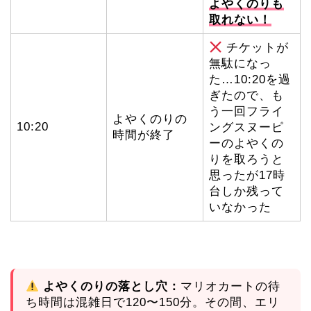
よやくのりも
取れない！
チケットが
無駄になっ
た…10:20を過
ぎたので、も
う一回フライ
よやくのりの
10:20
ングスヌーピ
時間が終了
ーのよやくの
りを取ろうと
思ったが17時
台しか残って
いなかった
よやくのりの落とし穴：
マリオカートの待
ち時間は混雑日で120〜150分。その間、エリ