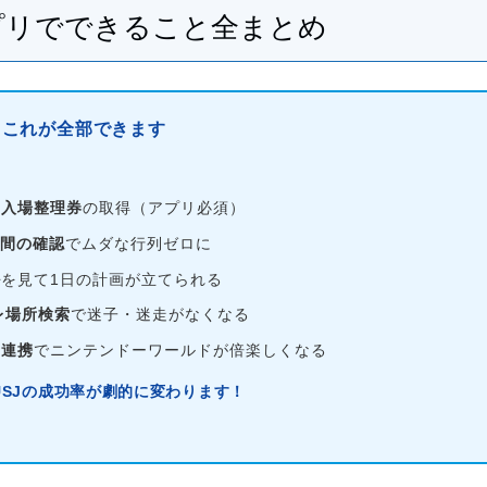
アプリでできること全まとめ
、これが全部できます
ア入場整理券
の取得（アプリ必須）
間の確認
でムダな行列ゼロに
ル
を見て1日の計画が立てられる
レ場所検索
で迷子・迷走がなくなる
ド連携
でニンテンドーワールドが倍楽しくなる
SJの成功率が劇的に変わります！