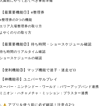
入園前にやっておくべき事前準備
. 【最重要機能①】e整理券
e整理券の3つの機能
エリア入場整理券の取り方
よやくのりの取り方
. 【最重要機能②】待ち時間・ショースケジュール確認
待ち時間のリアルタイム確認
ショースケジュールの確認
. 【便利機能③】マップ機能で迷子・迷走ゼロ
. 【神機能④】ユニバーサルプレイ
スーパー・ニンテンドー・ワールド：パワーアップバンド連携
ミニオン・ハチャメチャ・ミッション：ブラスター連携
0.
アプリを使う前に必ず確認！注意点2つ