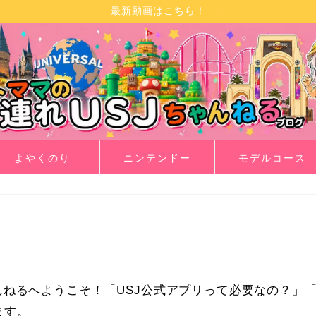
最新動画はこちら！
よやくのり
ニンテンドー
モデルコース
んねるへようこそ！「USJ公式アプリって必要なの？」
ます。